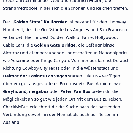
Kreuzfahrtterminal der Welt und natürlich
Miami
, die
Strandmetropole in der sich die Schönen und Reichen treffen.
Der
„Golden State“ Kalifornien
ist bekannt für den Highway
Number 1, der die Großstädte Los Angeles und San Francisco
verbindet. Hier findest Du den Walk of Fame, Hollywood,
Cable Cars, die
Golden Gate Bridge
, die Gefängnisinsel
Alcatraz und atemberaubende Landschaften in Nationalparks
wie Yosemite oder Kings-Canyon. Von hier aus kannst Du auch
Richtung Cowboy-City Texas oder in die Wüstenstadt und
Heimat der Casinos Las Vegas
starten. Die USA verfügen
über ein gut ausgestattetes Fernbusnetz. Bus-Anbieter wie
Greyhound, megabus
oder
Peter Pan Bus
bieten dir die
Möglichkeit an so gut wie jeden Ort mit dem Bus zu reisen.
CheckMyBus erleichtert dir die Suche nach der passenden
Verbindung sowohl in der Heimat als auch auf Reisen im
Ausland.