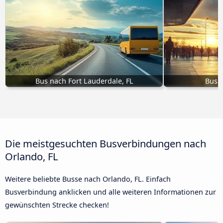
Bus nach Fort Lauderdale, FL
Bus 
Die meistgesuchten Busverbindungen nach
Orlando, FL
Weitere beliebte Busse nach Orlando, FL. Einfach
Busverbindung anklicken und alle weiteren Informationen zur
gewünschten Strecke checken!