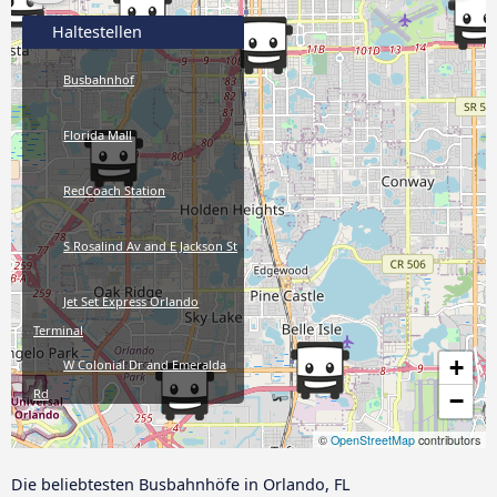
Haltestellen
Busbahnhof
Florida Mall
RedCoach Station
S Rosalind Av and E Jackson St
Jet Set Express Orlando
Terminal
+
W Colonial Dr and Emeralda
Rd
−
Dahlia Dr and S Semoran Blvd
©
OpenStreetMap
contributors
Bushaltestelle
Die beliebtesten Busbahnhöfe in Orlando, FL