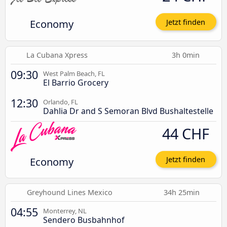
Economy
Jetzt finden
La Cubana Xpress
3h 0min
09:30
West Palm Beach, FL
El Barrio Grocery
12:30
Orlando, FL
Dahlia Dr and S Semoran Blvd Bushaltestelle
44 CHF
Economy
Jetzt finden
Greyhound Lines Mexico
34h 25min
04:55
Monterrey, NL
Sendero Busbahnhof