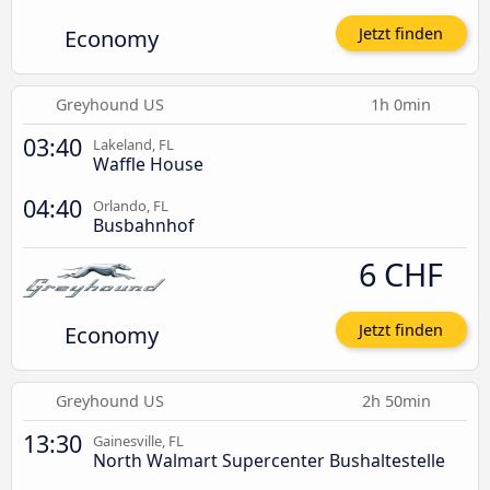
Economy
Jetzt finden
Greyhound US
1h 0min
03:40
Lakeland, FL
Waffle House
04:40
Orlando, FL
Busbahnhof
6 CHF
Economy
Jetzt finden
Greyhound US
2h 50min
13:30
Gainesville, FL
North Walmart Supercenter Bushaltestelle