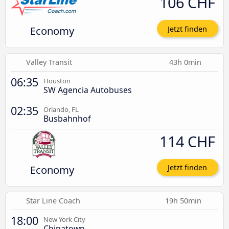
106 CHF
Economy
Jetzt finden
Valley Transit
43h 0min
06:35
Houston
SW Agencia Autobuses
02:35
Orlando, FL
Busbahnhof
114 CHF
Economy
Jetzt finden
Star Line Coach
19h 50min
18:00
New York City
Chinatown