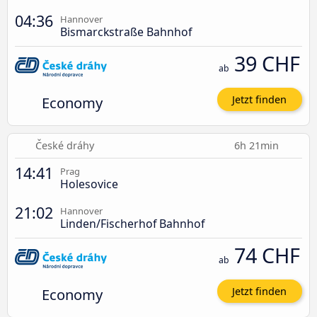
04:36
Hannover
Bismarckstraße Bahnhof
39 CHF
ab
Economy
Jetzt finden
České dráhy
6h 21min
14:41
Prag
Holesovice
21:02
Hannover
Linden/Fischerhof Bahnhof
74 CHF
ab
Economy
Jetzt finden