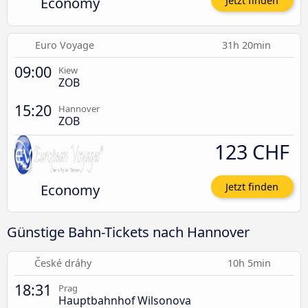
Economy
Jetzt finden
Euro Voyage
31h 20min
09:00
Kiew
ZOB
15:20
Hannover
ZOB
123 CHF
Economy
Jetzt finden
Günstige Bahn-Tickets nach Hannover
České dráhy
10h 5min
18:31
Prag
Hauptbahnhof Wilsonova