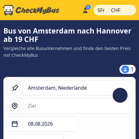
|
|
SFr
CHF
Bus von Amsterdam nach Hannover
ab 19 CHF
Vergleiche alle Busunternehmen und finde den besten Preis
mit CheckMyBus
1