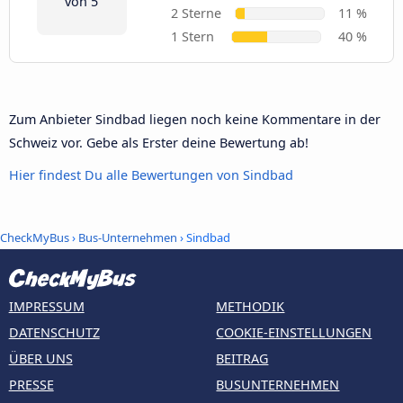
von 5
2 Sterne
11 %
1 Stern
40 %
Zum Anbieter Sindbad liegen noch keine Kommentare in der
Schweiz vor. Gebe als Erster deine Bewertung ab!
Hier findest Du alle Bewertungen von Sindbad
CheckMyBus
›
Bus-Unternehmen
› Sindbad
IMPRESSUM
METHODIK
DATENSCHUTZ
COOKIE-EINSTELLUNGEN
ÜBER UNS
BEITRAG
PRESSE
BUSUNTERNEHMEN