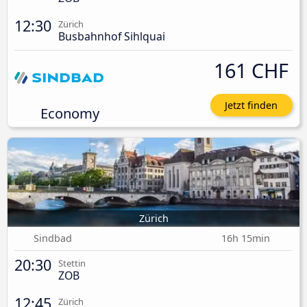
12:30
Zürich
Busbahnhof Sihlquai
161 CHF
Jetzt finden
Economy
Zürich
Sindbad
16h 15min
20:30
Stettin
ZOB
12:45
Zürich