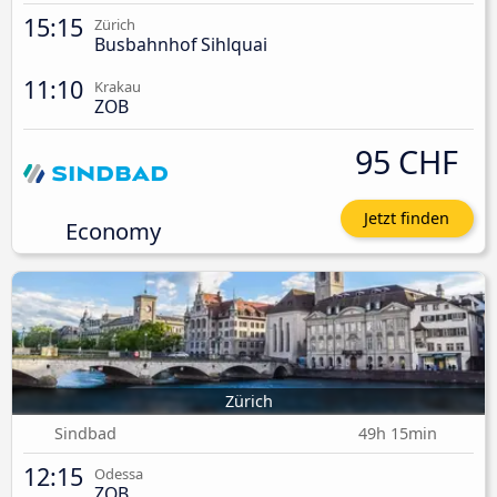
15:15
Zürich
Busbahnhof Sihlquai
11:10
Krakau
ZOB
95 CHF
Jetzt finden
Economy
Zürich
Sindbad
49h 15min
12:15
Odessa
ZOB