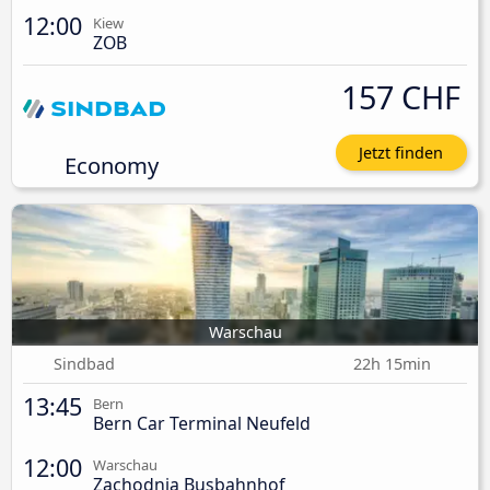
12:00
Kiew
ZOB
157 CHF
Jetzt finden
Economy
Warschau
Sindbad
22h 15min
13:45
Bern
Bern Car Terminal Neufeld
12:00
Warschau
Zachodnia Busbahnhof