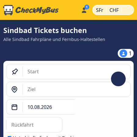
|
|
SFr
CHF
Sindbad Tickets buchen
Alle Sindbad Fahrpläne und Fernbus-Haltestellen
1