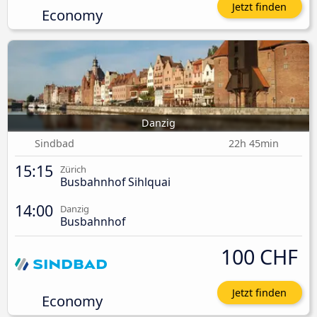
Jetzt finden
Economy
Danzig
Sindbad
22h 45min
15:15
Zürich
Busbahnhof Sihlquai
14:00
Danzig
Busbahnhof
100 CHF
Jetzt finden
Economy