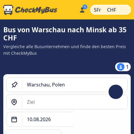
|
|
SFr
CHF
Bus von Warschau nach Minsk ab 35
CHF
Vergleiche alle Busunternehmen und finde den besten Preis
mit CheckMyBus
1