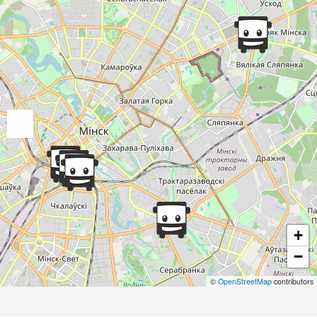
+
−
©
OpenStreetMap
contributors