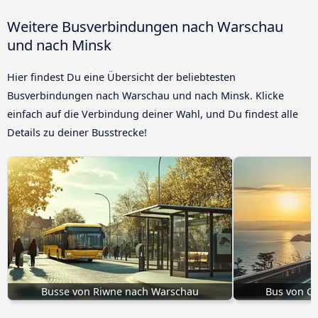
Weitere Busverbindungen nach Warschau
und nach Minsk
Hier findest Du eine Übersicht der beliebtesten
Busverbindungen nach Warschau und nach Minsk. Klicke
einfach auf die Verbindung deiner Wahl, und Du findest alle
Details zu deiner Busstrecke!
Busse von Riwne nach Warschau
Bus von G