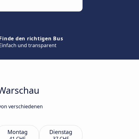
Finde den richtigen Bus
Einfach und transparent
h Warschau
 von verschiedenen
Montag
Dienstag
41 CHF
37 CHF