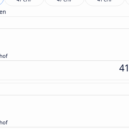
gen
hof
4
hof