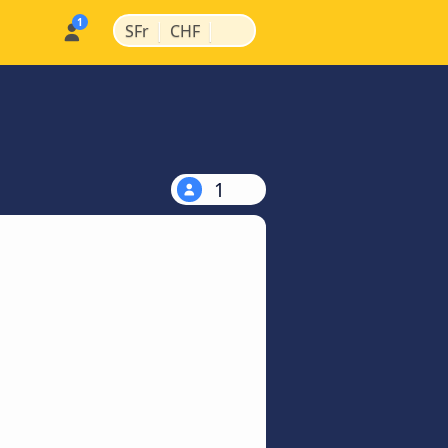
|
|
SFr
CHF
1