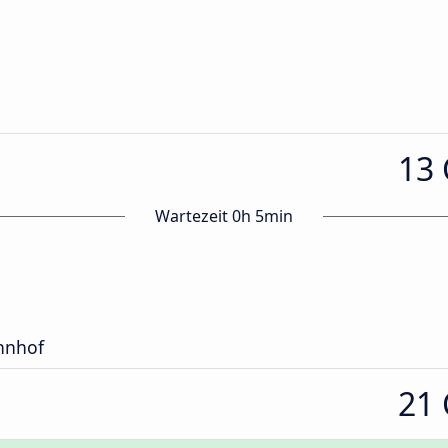
13
Wartezeit 0h 5min
hnhof
21