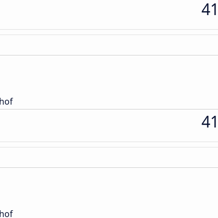
4
hof
4
hof