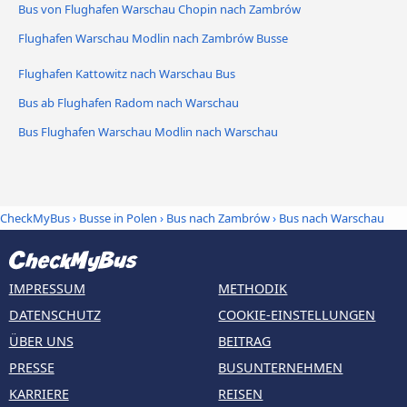
Bus von Flughafen Warschau Chopin nach Zambrów
Flughafen Warschau Modlin nach Zambrów Busse
Flughafen Kattowitz nach Warschau Bus
Bus ab Flughafen Radom nach Warschau
Bus Flughafen Warschau Modlin nach Warschau
CheckMyBus
›
Busse in Polen
›
Bus nach Zambrów
›
Bus nach Warschau
IMPRESSUM
METHODIK
DATENSCHUTZ
COOKIE-EINSTELLUNGEN
ÜBER UNS
BEITRAG
PRESSE
BUSUNTERNEHMEN
KARRIERE
REISEN