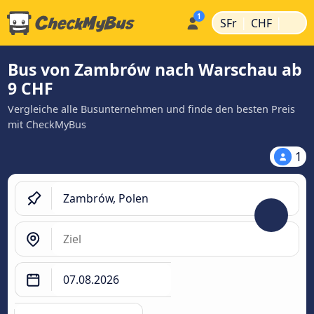
|
|
SFr
CHF
Bus von Zambrów nach Warschau ab
9 CHF
Vergleiche alle Busunternehmen und finde den besten Preis
mit CheckMyBus
1