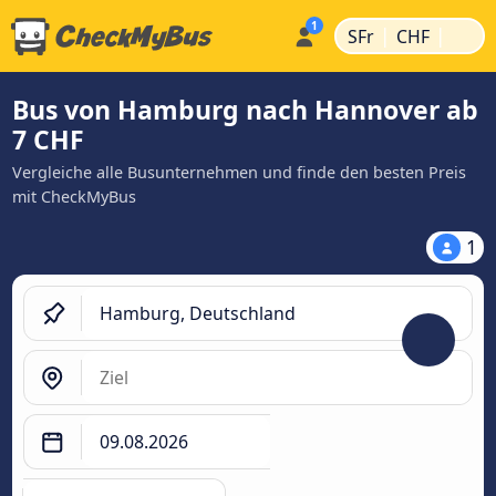
|
|
SFr
CHF
Bus von Hamburg nach Hannover ab
7 CHF
Vergleiche alle Busunternehmen und finde den besten Preis
mit CheckMyBus
1