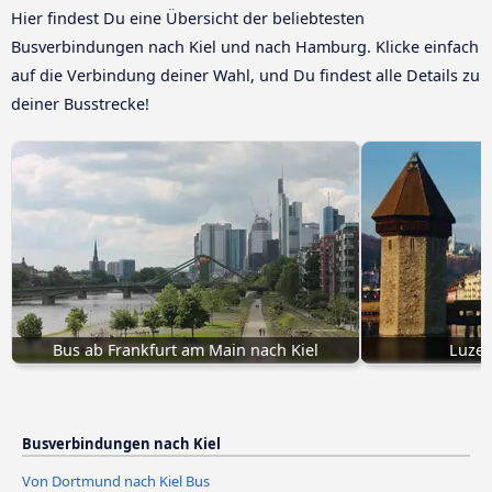
Hier findest Du eine Übersicht der beliebtesten
Busverbindungen nach Kiel und nach Hamburg. Klicke einfach
auf die Verbindung deiner Wahl, und Du findest alle Details zu
deiner Busstrecke!
Bus ab Frankfurt am Main nach Kiel
Luzer
Busverbindungen nach Kiel
Von Dortmund nach Kiel Bus