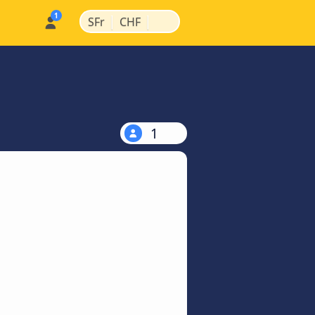
|
|
SFr
CHF
1