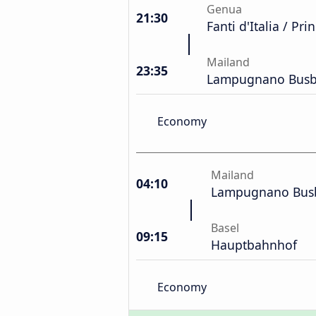
Genua
21:30
Fanti d'Italia / Pri
Mailand
23:35
Lampugnano Busb
Economy
Mailand
04:10
Lampugnano Bus
Basel
09:15
Hauptbahnhof
Economy