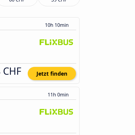
10h 10min
8 CHF
Jetzt finden
11h 0min