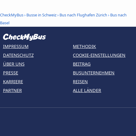
CheckMyBus
›
Busse in Schweiz
›
Bus nach Flughafen Zürich
›
Bus nach
Basel
IMPRESSUM
METHODIK
DATENSCHUTZ
COOKIE-EINSTELLUNGEN
ÜBER UNS
BEITRAG
PRESSE
BUSUNTERNEHMEN
KARRIERE
REISEN
PARTNER
ALLE LÄNDER