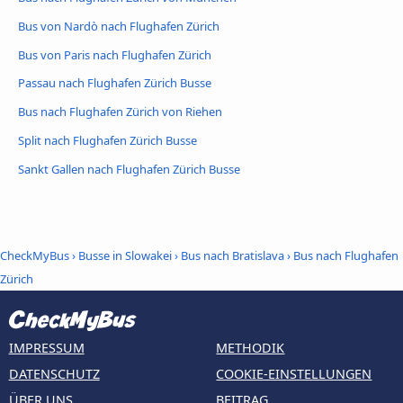
Bus von Nardò nach Flughafen Zürich
Bus von Paris nach Flughafen Zürich
Passau nach Flughafen Zürich Busse
Bus nach Flughafen Zürich von Riehen
Split nach Flughafen Zürich Busse
Sankt Gallen nach Flughafen Zürich Busse
CheckMyBus
›
Busse in Slowakei
›
Bus nach Bratislava
›
Bus nach Flughafen
Zürich
IMPRESSUM
METHODIK
DATENSCHUTZ
COOKIE-EINSTELLUNGEN
ÜBER UNS
BEITRAG