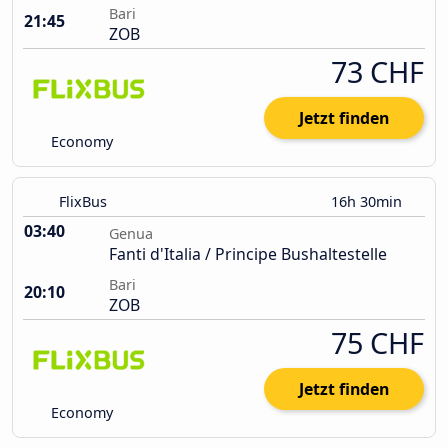
Bari
21:45
ZOB
73 CHF
Jetzt finden
Economy
FlixBus
16h 30min
03:40
Genua
Fanti d'Italia / Principe Bushaltestelle
Bari
20:10
ZOB
75 CHF
Jetzt finden
Economy