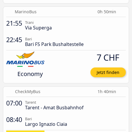
MarinoBus
0h 50min
21:55
Trani
Via Superga
22:45
Bari
Bari FS Park Bushaltestelle
7 CHF
Economy
Jetzt finden
CheckMyBus
1h 40min
07:00
Tarent
Tarent - Amat Busbahnhof
08:40
Bari
Largo Ignazio Ciaia