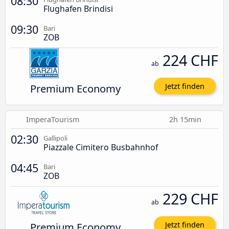
08:30
Flughafen Brindisi
09:30
Bari
ZOB
224 CHF
ab
Premium Economy
Jetzt finden
ImperaTourism
2h 15min
02:30
Gallipoli
Piazzale Cimitero Busbahnhof
04:45
Bari
ZOB
229 CHF
ab
Premium Economy
Jetzt finden