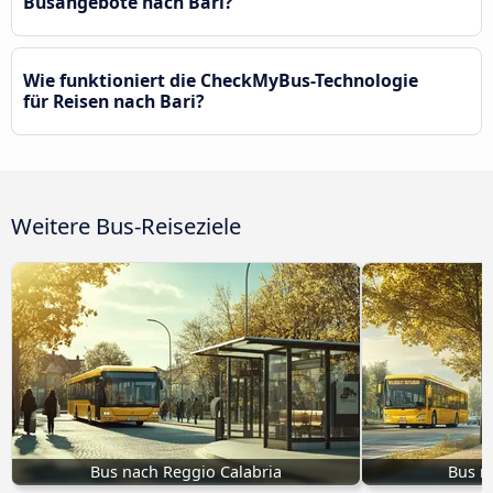
Busangebote nach Bari?
Wie funktioniert die CheckMyBus-Technologie
für Reisen nach Bari?
Weitere Bus-Reiseziele
Bus nach Reggio Calabria
Bus n