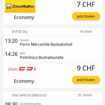
7 CHF
Economy
Jetzt finden
INTER SAJ
1h 6min
13:20
Tarent
Porto Mercantile Busbahnhof
14:26
Bari
Policlinico Bushaltestelle
9 CHF
Economy
Jetzt finden
Sita Salerno (Marozzi)
2h 10min
08:30
Grottaminarda