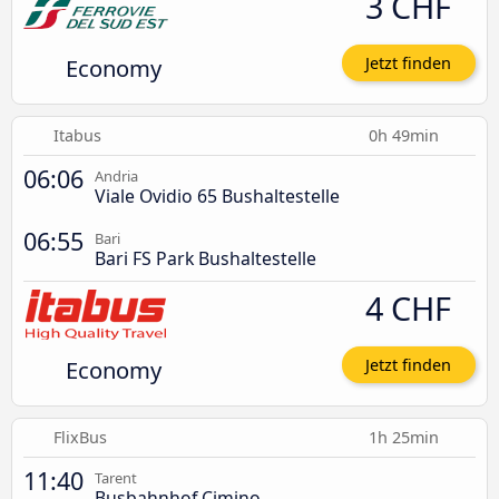
3 CHF
Economy
Jetzt finden
Itabus
0h 49min
06:06
Andria
Viale Ovidio 65 Bushaltestelle
06:55
Bari
Bari FS Park Bushaltestelle
4 CHF
Economy
Jetzt finden
FlixBus
1h 25min
11:40
Tarent
Busbahnhof Cimino