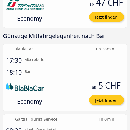
47 CHF
ab
Economy
Jetzt finden
Günstige Mitfahrgelegenheit nach Bari
BlaBlaCar
0h 38min
17:30
Alberobello
18:10
Bari
5 CHF
ab
Economy
Jetzt finden
Garzia Tourist Service
1h 0min
Flughafen Brindisi