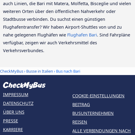
auch Linien, die Bari mit Matera, Molfetta, Bisceglie und vielen
weiteren Orten über den öffentlichen Nahverkehr oder
Stadtbusse verbinden. Du suchst einen günstigen
Flughafentransfer? Wir haben Airport-Shuttles von und zu
nahe gelegenen Flughäfen wie
Flughafen Bari
. Sind Fahrpläne
verfügbar, zeigen wir auch Verkehrsmittel des
Verkehrsverbundes.
CheckMyBus
›
Busse in Italien
› Bus nach Bari
IMPRESSUM
COOKIE-EINSTELLUNGEN
DATENSCHUTZ
BEITRAG
ÜBER UNS
BUSUNTERNEHMEN
PRESSE
REISEN
KARRIERE
ALLE VERBINDUNGEN NACH