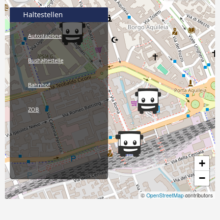
Haltestellen
Autostazione
Bushaltestelle
Bahnhof
ZOB
+
−
©
OpenStreetMap
contributors