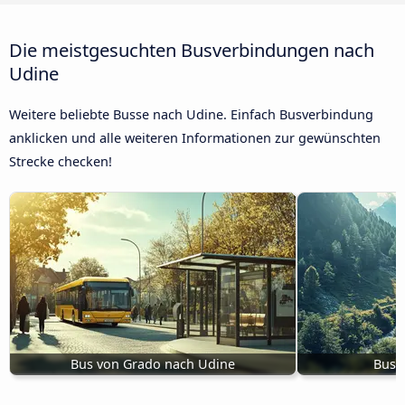
Die meistgesuchten Busverbindungen nach
Udine
Weitere beliebte Busse nach Udine. Einfach Busverbindung
anklicken und alle weiteren Informationen zur gewünschten
Strecke checken!
Bus von Grado nach Udine
Bus 