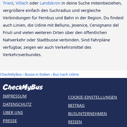
Triest
,
Villach
oder
Landskron
in deine Suche miteinbeziehen,
vergrößere einfach den Suchradius und vergleiche
Verbindungen für Fernbus und Bahn in der Region. Du findest
auch Linien, die Udine mit Belluno, Jesenice, Cervignano del
Friuli und vielen weiteren Orten über den öffentlichen
Nahverkehr oder Stadtbusse verbinden. Sind Fahrpläne
verfügbar, zeigen wir auch Verkehrsmittel des
Verkehrsverbundes.
CheckMyBus
›
Busse in Italien
› Bus nach Udine
IMPRESSUM
COOKIE-EINSTELLUNGEN
DATENSCHUTZ
BEITRAG
ÜBER UNS
BUSUNTERNEHMEN
PRESSE
REISEN