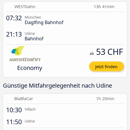
WESTbahn
13h 41min
07:32
München
Daglfing Bahnhof
21:13
Udine
Bahnhof
53 CHF
ab
Economy
Jetzt finden
Günstige Mitfahrgelegenheit nach Udine
BlaBlaCar
1h 20min
10:30
Villach
11:50
Udine