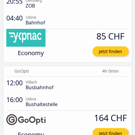
20:55
Lemberg
ZOB
04:40
Udine
Bahnhof
85 CHF
Economy
Jetzt finden
GoOpti
4h 0min
12:00
Villach
Busbahnhof
16:00
Udine
Bushaltestelle
164 CHF
Economy
Jetzt finden