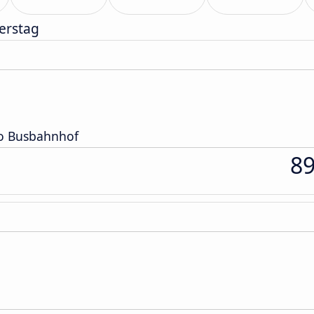
erstag
o Busbahnhof
8