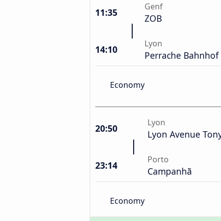
Genf
11:35
ZOB
Lyon
14:10
Perrache Bahnhof
Economy
Lyon
20:50
Lyon Avenue Tony 
Porto
23:14
Campanhã
Economy