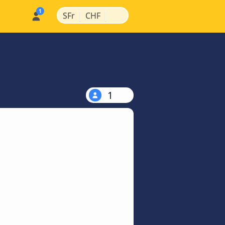
|
|
SFr
CHF
1