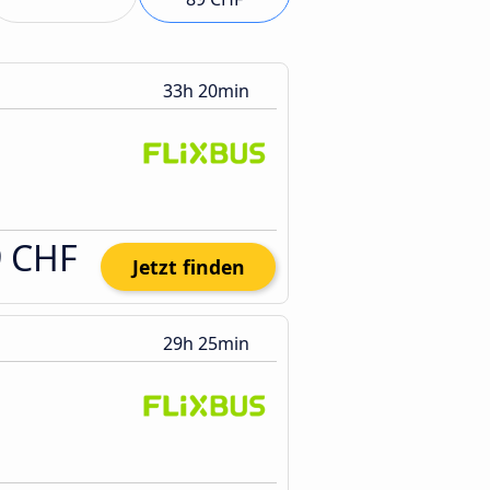
33h 20min
9 CHF
Jetzt finden
29h 25min