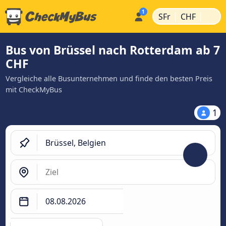
|
|
SFr
CHF
Bus von Brüssel nach Rotterdam ab 7
CHF
Vergleiche alle Busunternehmen und finde den besten Preis
mit CheckMyBus
1