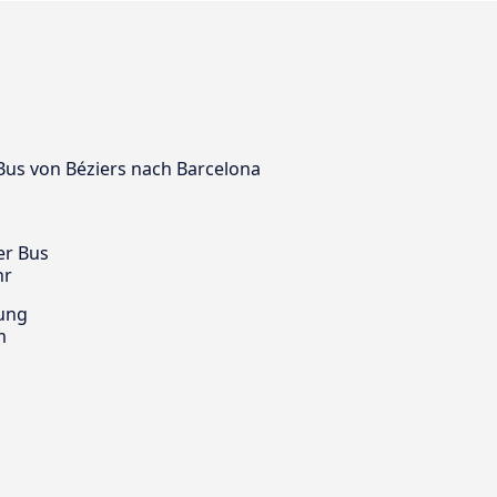
 Bus von Béziers nach Barcelona
er Bus
hr
ung
m