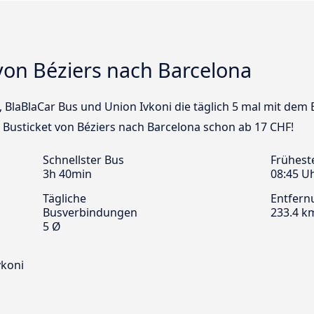
von Béziers nach Barcelona
s, BlaBlaCar Bus und Union Ivkoni die täglich 5 mal mit dem
n Busticket von Béziers nach Barcelona schon ab 17 CHF!
Schnellster Bus
Frühest
3h 40min
08:45 U
Tägliche
Entfern
Busverbindungen
233.4 k
5 Ø
vkoni