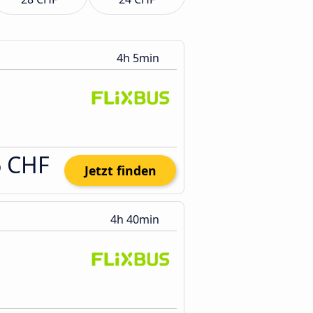
4h 5min
6 CHF
Jetzt finden
4h 40min