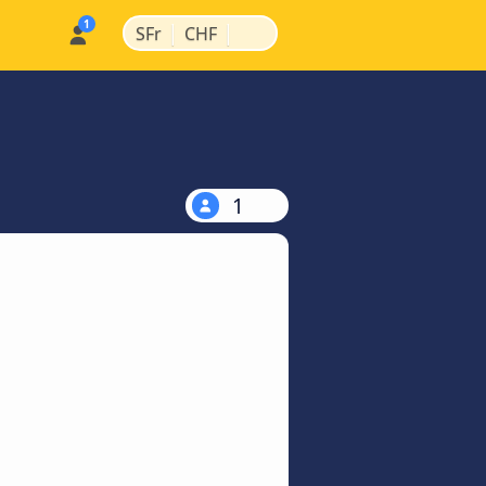
|
|
SFr
CHF
1