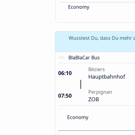
Economy
Wusstest Du, dass Du mehr a
BlaBlaCar Bus
Béziers
06:10
Hauptbahnhof
Perpignan
07:50
ZOB
Economy