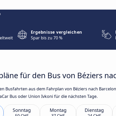
m
Ergebnisse vergleichen
eltweit
Spar bis zu 70 %
rpläne für den Bus von Béziers na
sten Busfahrten aus dem Fahrplan von Béziers nach Barcelo
aCar Bus oder Union Ivkoni für die nächsten Tage.
Sonntag
Montag
Dienstag
50 CHF
37 CHF
24 CHF