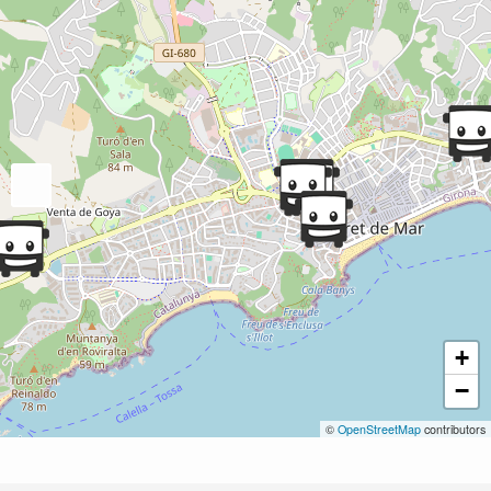
+
−
©
OpenStreetMap
contributors