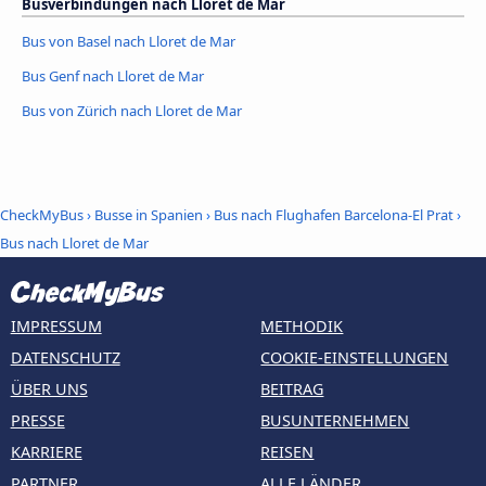
Busverbindungen nach Lloret de Mar
Bus von Basel nach Lloret de Mar
Bus Genf nach Lloret de Mar
Bus von Zürich nach Lloret de Mar
CheckMyBus
›
Busse in Spanien
›
Bus nach Flughafen Barcelona-El Prat
›
Bus nach Lloret de Mar
IMPRESSUM
METHODIK
DATENSCHUTZ
COOKIE-EINSTELLUNGEN
ÜBER UNS
BEITRAG
PRESSE
BUSUNTERNEHMEN
KARRIERE
REISEN
PARTNER
ALLE LÄNDER