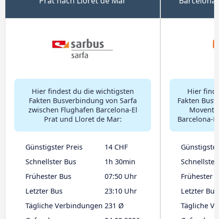
Prat nach Lloret de Mar
Barcelona-
Hier findest du die wichtigsten
Hier find
Fakten Busverbindung von Sarfa
Fakten Busv
zwischen Flughafen Barcelona-El
Moventis
Prat und Lloret de Mar:
Barcelona-El
Günstigster Preis
14 CHF
Günstigster
Schnellster Bus
1h 30min
Schnellster
Frühester Bus
07:50 Uhr
Frühester 
Letzter Bus
23:10 Uhr
Letzter Bus
Tägliche Verbindungen
231 Ø
Tägliche V