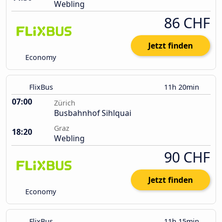
Webling
86 CHF
Jetzt finden
Economy
FlixBus
11h 20min
07:00
Zürich
Busbahnhof Sihlquai
Graz
18:20
Webling
90 CHF
Jetzt finden
Economy
FlixBus
11h 15min