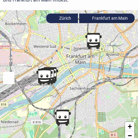
Zürich
Frankfurt am Main
+
−