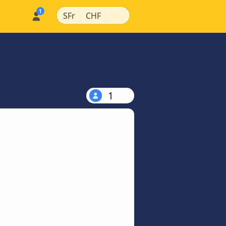
|
|
SFr
CHF
1