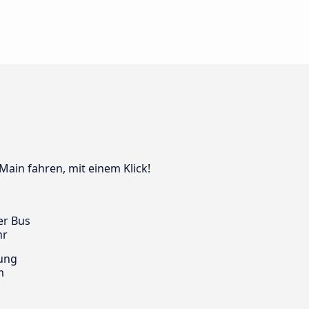
Main fahren, mit einem Klick!
er Bus
hr
ung
m