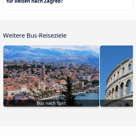
für Reisen nach Zagreb?
Weitere Bus-Reiseziele
Bus nach Split
B