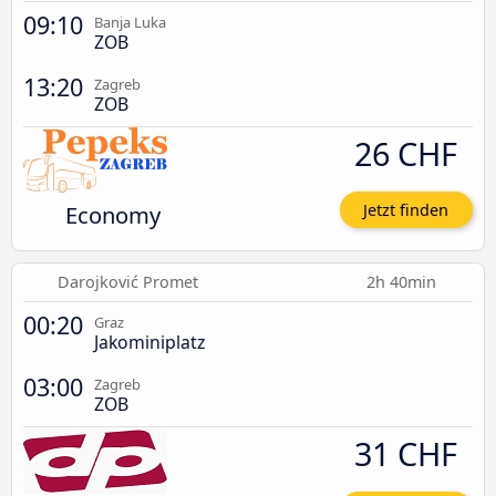
09:10
Banja Luka
ZOB
13:20
Zagreb
ZOB
26 CHF
Economy
Jetzt finden
Darojković Promet
2h 40min
00:20
Graz
Jakominiplatz
03:00
Zagreb
ZOB
31 CHF