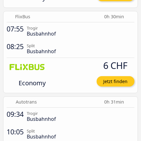
FlixBus
0h 30min
07:55
Trogir
Busbahnhof
08:25
Split
Busbahnhof
6 CHF
Economy
Jetzt finden
Autotrans
0h 31min
09:34
Trogir
Busbahnhof
10:05
Split
Busbahnhof