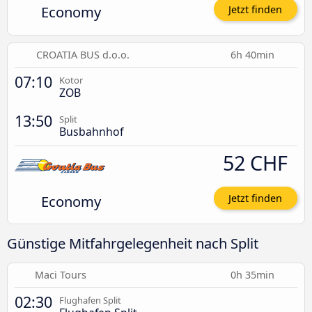
Economy
Jetzt finden
CROATIA BUS d.o.o.
6h 40min
07:10
Kotor
ZOB
13:50
Split
Busbahnhof
52 CHF
Economy
Jetzt finden
Günstige Mitfahrgelegenheit nach Split
Maci Tours
0h 35min
02:30
Flughafen Split