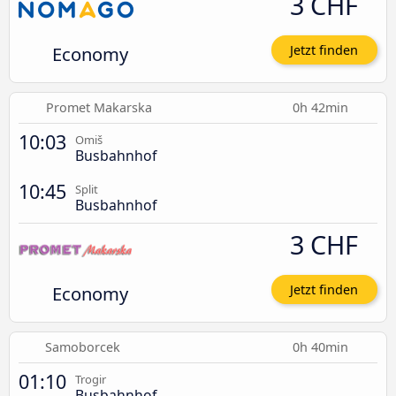
3 CHF
Economy
Jetzt finden
Promet Makarska
0h 42min
10:03
Omiš
Busbahnhof
10:45
Split
Busbahnhof
3 CHF
Economy
Jetzt finden
Samoborcek
0h 40min
01:10
Trogir
Busbahnhof