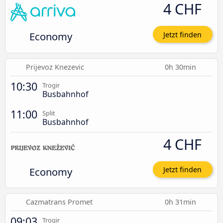
4 CHF
Economy
Jetzt finden
Prijevoz Knezevic
0h 30min
10:30
Trogir
Busbahnhof
11:00
Split
Busbahnhof
4 CHF
Economy
Jetzt finden
Cazmatrans Promet
0h 31min
09:03
Trogir