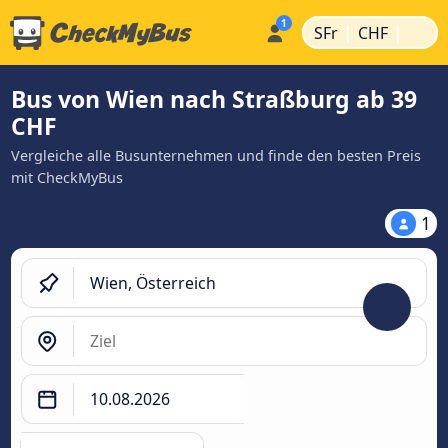
|
|
SFr
CHF
Bus von Wien nach Straßburg ab 39
CHF
Vergleiche alle Busunternehmen und finde den besten Preis
mit CheckMyBus
1