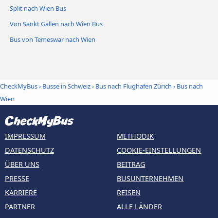
Split nach Wien Bus
Von Sankt Gallen nach Wien Bus
Bus von Temeswar nach Wien
CheckMyBus
›
Busse in Schweiz
›
Bus nach Flughafen Zürich
›
Bus nach
Wien
IMPRESSUM
METHODIK
DATENSCHUTZ
COOKIE-EINSTELLUNGEN
ÜBER UNS
BEITRAG
PRESSE
BUSUNTERNEHMEN
KARRIERE
REISEN
PARTNER
ALLE LÄNDER