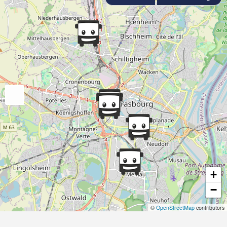
+
−
©
OpenStreetMap
contributors