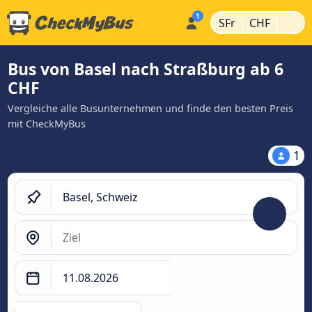
|
|
SFr
CHF
Bus von Basel nach Straßburg ab 6
CHF
Vergleiche alle Busunternehmen und finde den besten Preis
mit CheckMyBus
1