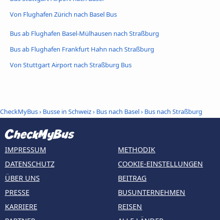
Von Flughafen Zürich nach Basel Bus
Bus ab Flughafen Basel-Mülhausen nach Straßburg
Bus ab Flughafen Frankfurt Hahn nach Straßburg
Von Stuttgart Airport nach Straßburg Bus
CheckMyBus
›
Busse in Schweiz
›
Bus nach Basel
›
Bus nach Straßburg
IMPRESSUM
METHODIK
DATENSCHUTZ
COOKIE-EINSTELLUNGEN
ÜBER UNS
BEITRAG
PRESSE
BUSUNTERNEHMEN
KARRIERE
REISEN