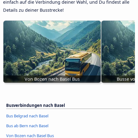
einfach auf die Verbindung deiner Wahl, und Du findest alle
Details zu deiner Busstrecke!
Von Bozen nach Basel Bus
Busse von
Busverbindungen nach Basel
Bus Belgrad nach Basel
Bus ab Bern nach Basel
Von Bozen nach Basel Bus