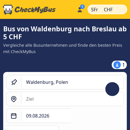
|
|
SFr
CHF
Bus von Waldenburg nach Breslau ab
5 CHF
Vergleiche alle Busunternehmen und finde den besten Preis
mit CheckMyBus
1