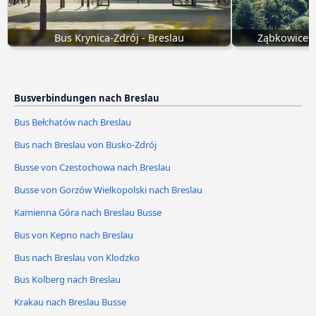
Bus Krynica-Zdrój - Breslau
Ząbkowice Ś
Busverbindungen nach Breslau
Bus Bełchatów nach Breslau
Bus nach Breslau von Busko-Zdrój
Busse von Czestochowa nach Breslau
Busse von Gorzów Wielkopolski nach Breslau
Kamienna Góra nach Breslau Busse
Bus von Kepno nach Breslau
Bus nach Breslau von Klodzko
Bus Kolberg nach Breslau
Krakau nach Breslau Busse