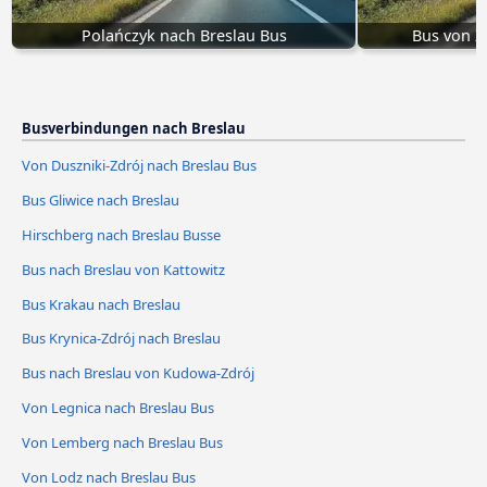
Polańczyk nach Breslau Bus
Bus von Z
Busverbindungen nach Breslau
Von Duszniki-Zdrój nach Breslau Bus
Bus Gliwice nach Breslau
Hirschberg nach Breslau Busse
Bus nach Breslau von Kattowitz
Bus Krakau nach Breslau
Bus Krynica-Zdrój nach Breslau
Bus nach Breslau von Kudowa-Zdrój
Von Legnica nach Breslau Bus
Von Lemberg nach Breslau Bus
Von Lodz nach Breslau Bus