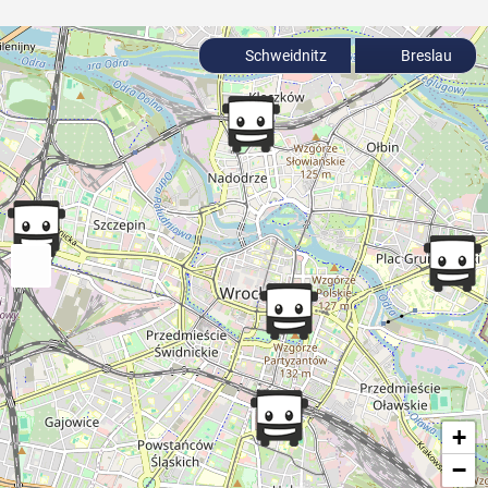
Schweidnitz
Breslau
+
−