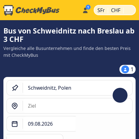
|
|
SFr
CHF
Bus von Schweidnitz nach Breslau ab
3 CHF
Vergleiche alle Busunternehmen und finde den besten Preis
mit CheckMyBus
1