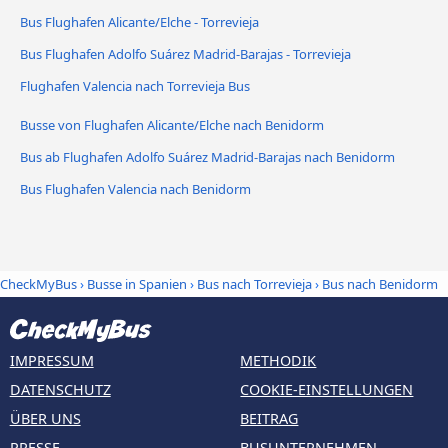
Bus Flughafen Alicante/Elche - Torrevieja
Bus Flughafen Adolfo Suárez Madrid-Barajas - Torrevieja
Flughafen Valencia nach Torrevieja Bus
Busse von Flughafen Alicante/Elche nach Benidorm
Bus ab Flughafen Adolfo Suárez Madrid-Barajas nach Benidorm
Bus Flughafen Valencia nach Benidorm
CheckMyBus
›
Busse in Spanien
›
Bus nach Torrevieja
›
Bus nach Benidorm
IMPRESSUM
METHODIK
DATENSCHUTZ
COOKIE-EINSTELLUNGEN
ÜBER UNS
BEITRAG
PRESSE
BUSUNTERNEHMEN