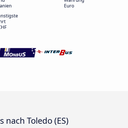
nd
Währung
anien
Euro
nstigste
hrt
CHF
s nach Toledo (ES)