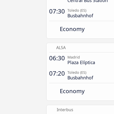
Central Bus Station
07:30
Toledo (ES)
Busbahnhof
Economy
ALSA
06:30
Madrid
Plaza Elíptica
07:20
Toledo (ES)
Busbahnhof
Economy
Interbus