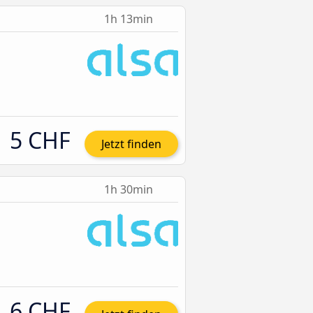
1h 13min
5 CHF
Jetzt finden
1h 30min
6 CHF