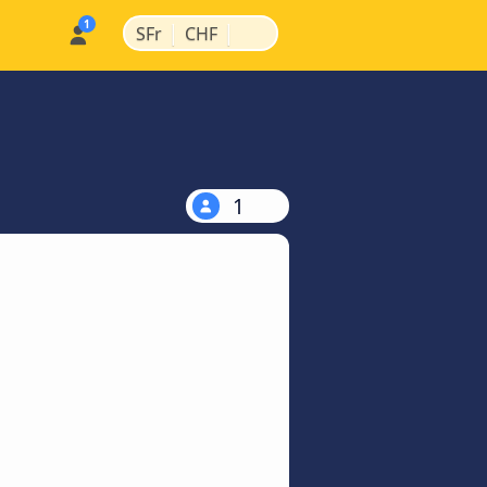
|
|
SFr
CHF
1