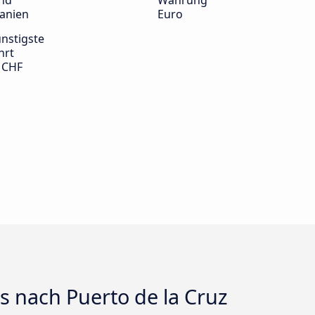
nd
Währung
anien
Euro
nstigste
hrt
 CHF
s nach Puerto de la Cruz