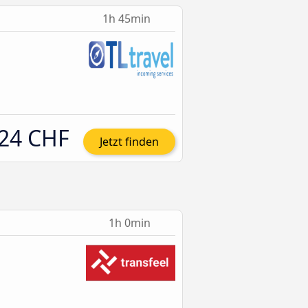
1h 45min
24 CHF
Jetzt finden
1h 0min