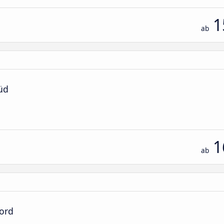
1
ab
üd
1
ab
Nord