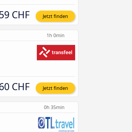
59 CHF
Jetzt finden
1h 0min
60 CHF
Jetzt finden
0h 35min