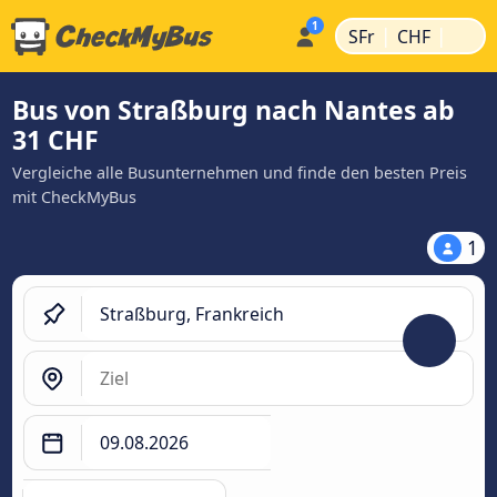
|
|
SFr
CHF
Bus von Straßburg nach Nantes ab
31 CHF
Vergleiche alle Busunternehmen und finde den besten Preis
mit CheckMyBus
1