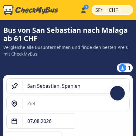
|
|
SFr
CHF
Bus von San Sebastian nach Malaga
ab 61 CHF
Vergleiche alle Busunternehmen und finde den besten Preis
mit CheckMyBus
1