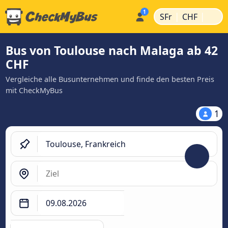
|
|
SFr
CHF
Bus von Toulouse nach Malaga ab 42
CHF
Vergleiche alle Busunternehmen und finde den besten Preis
mit CheckMyBus
1