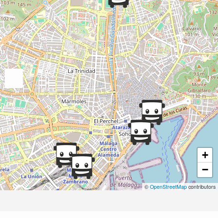
+
−
©
OpenStreetMap
contributors