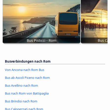
Bus Pisticci - Rom
Bus Ca
Busverbindungen nach Rom
Von Ancona nach Rom Bus
Bus ab Ascoli Piceno nach Rom
Bus Avellino nach Rom
Bus nach Rom von Battipaglia
Bus Brindisi nach Rom
Bus Calopezzati nach Rom