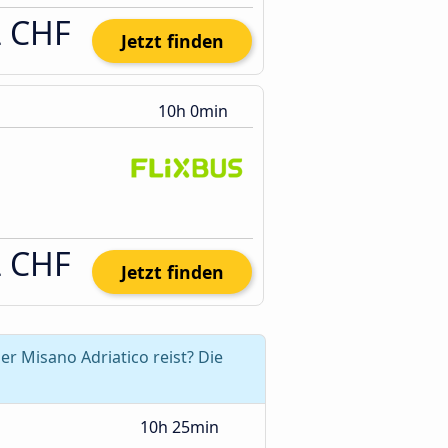
2 CHF
Jetzt finden
10h 0min
2 CHF
Jetzt finden
r Misano Adriatico reist? Die
10h 25min