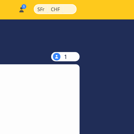
|
|
SFr
CHF
1