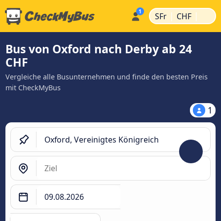
|
|
SFr
CHF
Bus von Oxford nach Derby ab 24
CHF
Vergleiche alle Busunternehmen und finde den besten Preis
mit CheckMyBus
1