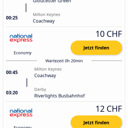
Gloucester Green
Milton Keynes
00:25
Coachway
10 CHF
Jetzt finden
Economy
Wartezeit 0h 20min
Milton Keynes
00:45
Coachway
Derby
03:20
Riverlights Busbahnhof
12 CHF
Jetzt finden
Economy