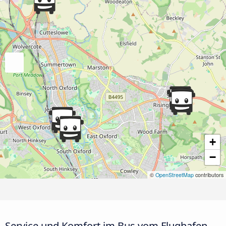
+
−
©
OpenStreetMap
contributors
Service und Komfort im Bus vom Flughafen