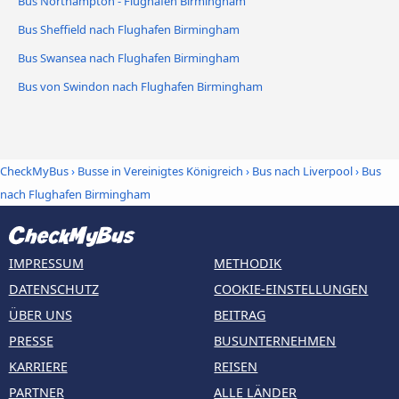
Bus Northampton - Flughafen Birmingham
Bus Sheffield nach Flughafen Birmingham
Bus Swansea nach Flughafen Birmingham
Bus von Swindon nach Flughafen Birmingham
CheckMyBus
›
Busse in Vereinigtes Königreich
›
Bus nach Liverpool
›
Bus
nach Flughafen Birmingham
IMPRESSUM
METHODIK
DATENSCHUTZ
COOKIE-EINSTELLUNGEN
ÜBER UNS
BEITRAG
PRESSE
BUSUNTERNEHMEN
KARRIERE
REISEN
PARTNER
ALLE LÄNDER