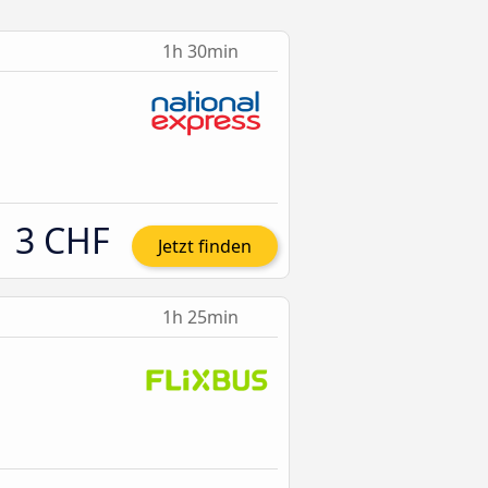
1h 30min
3 CHF
Jetzt finden
1h 25min