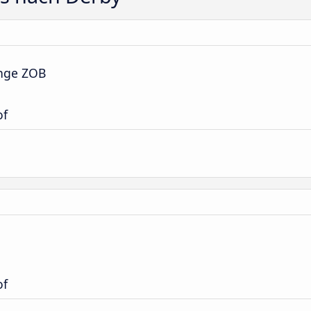
nge ZOB
of
of