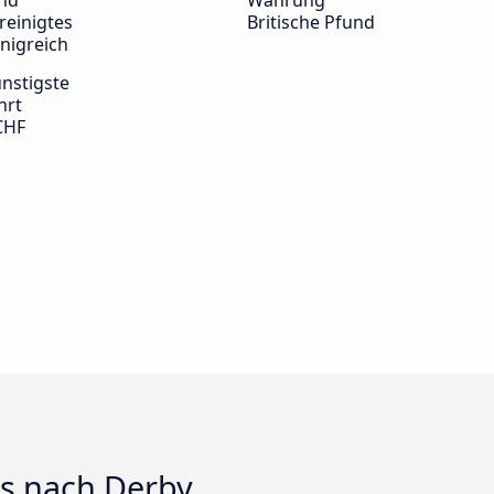
nd
Währung
reinigtes
Britische Pfund
nigreich
nstigste
hrt
CHF
ts nach Derby