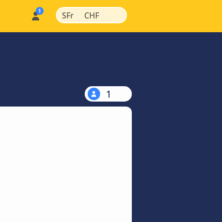
|
|
SFr
CHF
1