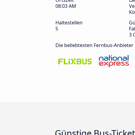
Ortszeit
La
08:03 AM
Ve
Kö
Haltestellen
Gü
5
Fa
3 
Die beliebtesten Fernbus-Anbieter
Günstige Bus-Ticke