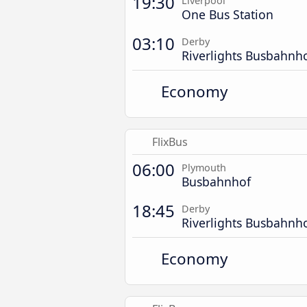
19:30
Liverpool
One Bus Station
03:10
Derby
Riverlights Busbahnh
Economy
FlixBus
06:00
Plymouth
Busbahnhof
18:45
Derby
Riverlights Busbahnh
Economy