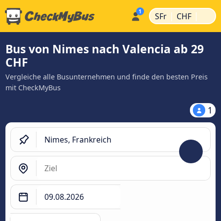
|
|
SFr
CHF
Bus von Nimes nach Valencia ab 29
CHF
Vergleiche alle Busunternehmen und finde den besten Preis
mit CheckMyBus
1