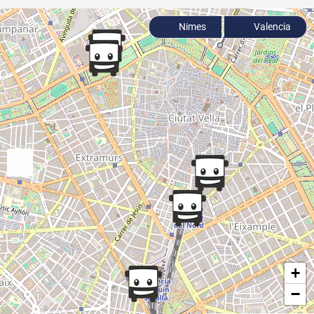
Nimes
Valencia
+
−