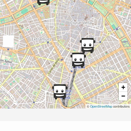
+
−
©
OpenStreetMap
contributors