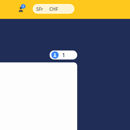
|
|
SFr
CHF
1