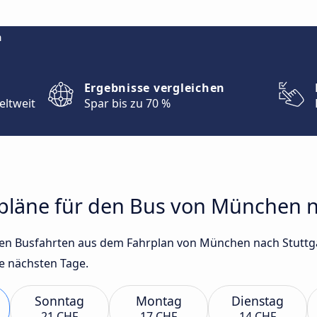
m
Ergebnisse vergleichen
eltweit
Spar bis zu 70 %
rpläne für den Bus von München n
sten Busfahrten aus dem Fahrplan von München nach Stuttg
e nächsten Tage.
Sonntag
Montag
Dienstag
21 CHF
17 CHF
14 CHF