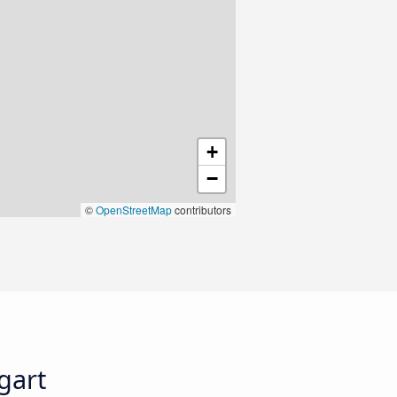
+
−
©
OpenStreetMap
contributors
gart