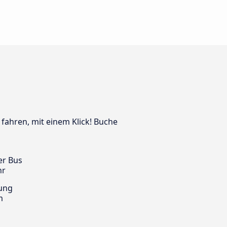
 fahren, mit einem Klick! Buche
er Bus
hr
ung
m