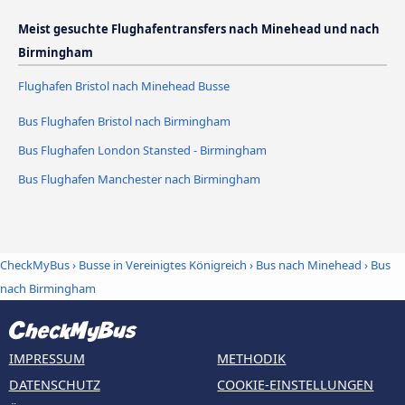
Meist gesuchte Flughafentransfers nach Minehead und nach
Birmingham
Flughafen Bristol nach Minehead Busse
Bus Flughafen Bristol nach Birmingham
Bus Flughafen London Stansted - Birmingham
Bus Flughafen Manchester nach Birmingham
CheckMyBus
›
Busse in Vereinigtes Königreich
›
Bus nach Minehead
›
Bus
nach Birmingham
IMPRESSUM
METHODIK
DATENSCHUTZ
COOKIE-EINSTELLUNGEN