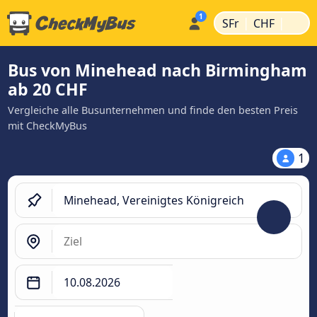
|
|
SFr
CHF
Bus von Minehead nach Birmingham
ab 20 CHF
Vergleiche alle Busunternehmen und finde den besten Preis
mit CheckMyBus
1