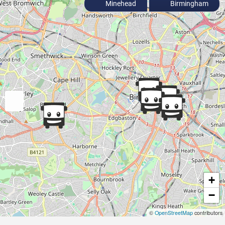
Minehead
Birmingham
+
−
©
OpenStreetMap
contributors