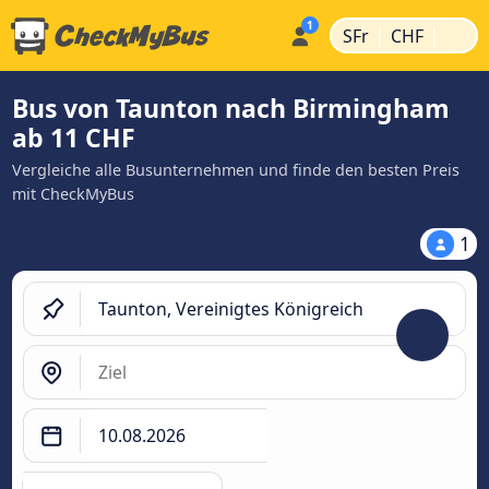
|
|
SFr
CHF
Bus von Taunton nach Birmingham
ab 11 CHF
Vergleiche alle Busunternehmen und finde den besten Preis
mit CheckMyBus
1