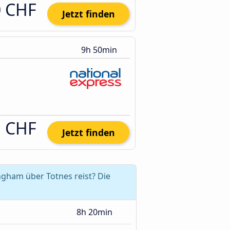
0 CHF
Jetzt finden
9h 50min
1 CHF
Jetzt finden
gham über Totnes reist? Die
8h 20min