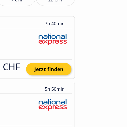
7h 40min
6 CHF
Jetzt finden
5h 50min