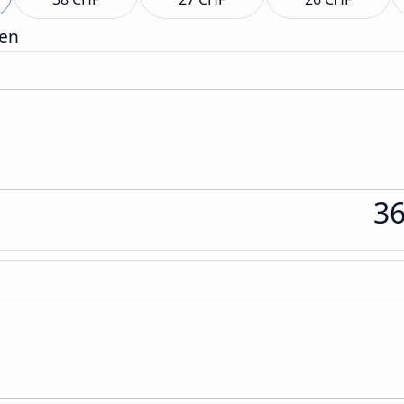
gen
3