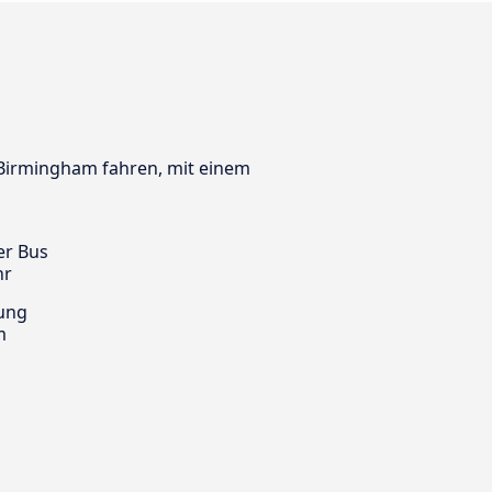
h Birmingham fahren, mit einem
er Bus
hr
ung
m