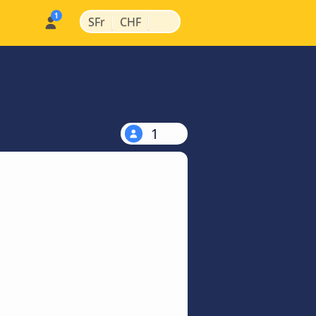
|
|
SFr
CHF
1