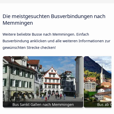
Die meistgesuchten Busverbindungen nach
Memmingen
Weitere beliebte Busse nach Memmingen. Einfach
Busverbindung anklicken und alle weiteren Informationen zur
gewünschten Strecke checken!
Bus Sankt Gallen nach Memmingen
Bus ab C