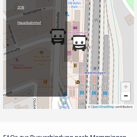
ZOB
Hauptbahnhof
+
−
©
OpenStreetMap
contributors