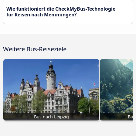
Wie funktioniert die CheckMyBus-Technologie
für Reisen nach Memmingen?
Weitere Bus-Reiseziele
Bus nach Leipzig
Bus