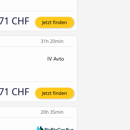
71 CHF
Jetzt finden
31h 20min
71 CHF
Jetzt finden
20h 35min