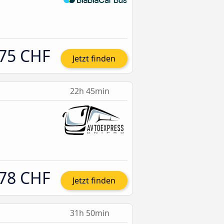
75 CHF
Jetzt finden
22h 45min
78 CHF
Jetzt finden
31h 50min