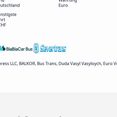
nd
Währung
utschland
Euro
nstigste
hrt
CHF
ess LLC, BALKOR, Bus Trans, Duda Vasyl Vasyloych, Euro V