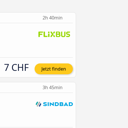
2h 40min
7 CHF
Jetzt finden
3h 45min