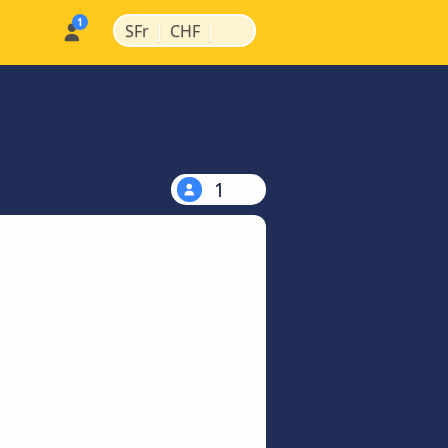
|
|
SFr
CHF
1